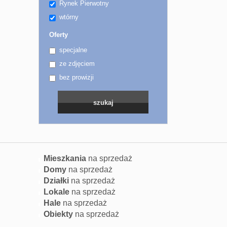
Rynek Pierwotny
wtórny
Oferty
specjalne
ze zdjęciem
bez prowizji
Mieszkania
na sprzedaż
Domy
na sprzedaż
Działki
na sprzedaż
Lokale
na sprzedaż
Hale
na sprzedaż
Obiekty
na sprzedaż