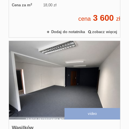
2
Cena za m
18,00 zł
3 600
cena
zł
Dodaj do notatnika
zobacz więcej
video
Wasilków