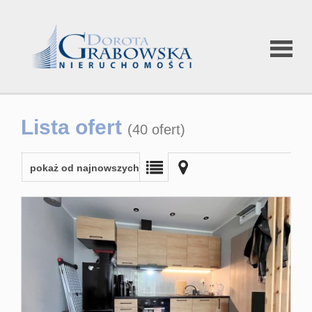
Strona
Lista ofert
(40 ofert)
główna
pokaż od najnowszych
Oferty
Oferty spec
Rynek wtór