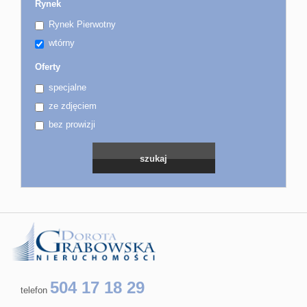
Rynek
Rynek Pierwotny
wtórny
Oferty
specjalne
ze zdjęciem
bez prowizji
504 17 18 29
telefon