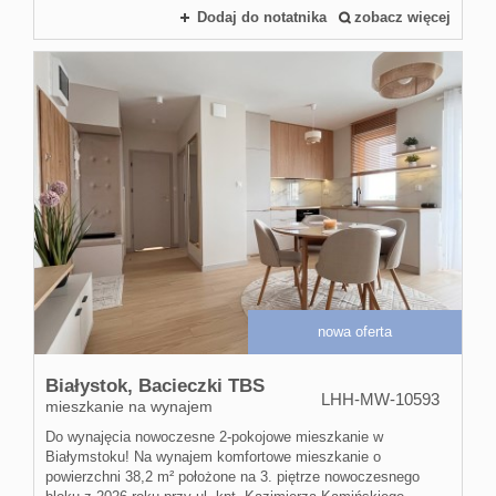
Dodaj do notatnika
zobacz więcej
Usługi pra
Home Stag
Kim
jestem
nowa oferta
Dorota Gra
Białystok,
Bacieczki TBS
LHH-MW-10593
mieszkanie na wynajem
Dorota Gra
Do wynajęcia nowoczesne 2-pokojowe mieszkanie w
Białymstoku! Na wynajem komfortowe mieszkanie o
powierzchni 38,2 m² położone na 3. piętrze nowoczesnego