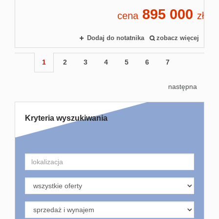
895 000
cena
zł
Dodaj do notatnika
zobacz więcej
1
2
3
4
5
6
7
następna
Kryteria wyszukiwania