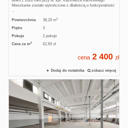
Kroki milo
bloku z 2026 roku przy ul. kpt. Kazimierza Kamińskiego.
Mieszkanie zostało wykończone z dbałością o funkcjonalność
...
2
Powierzchnia
38,20 m
Zasady wsp
Piętro
3
Pokoje
2 pokoje
Kontakt
2
Cena za m
62,83 zł
2 400
cena
zł
Dodaj do notatnika
zobacz więcej