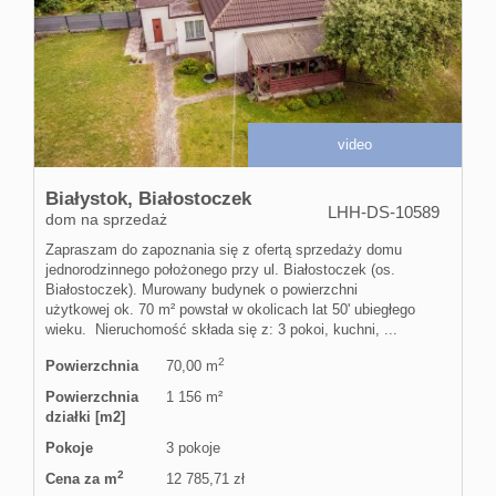
video
Białystok,
Białostoczek
LHH-DS-10589
dom na sprzedaż
Zapraszam do zapoznania się z ofertą sprzedaży domu
jednorodzinnego położonego przy ul. Białostoczek (os.
Białostoczek). Murowany budynek o powierzchni
użytkowej ok. 70 m² powstał w okolicach lat 50' ubiegłego
wieku. Nieruchomość składa się z: 3 pokoi, kuchni, ...
2
Powierzchnia
70,00 m
Powierzchnia
1 156 m²
działki [m2]
Pokoje
3 pokoje
2
Cena za m
12 785,71 zł