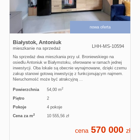
Rynek pier
nowa oferta
Komercyjn
Białystok,
Antoniuk
LHH-MS-10594
mieszkanie na sprzedaż
Na sprzedaż dwa mieszkania przy ul. Broniewskiego na
Wszystkie o
osiedlu Antoniuk w Białymstoku, oferowane w ramach jednej
inwestycji. Oba lokale są obecnie wynajmowane, dzięki czemu
zakup stanowi gotową inwestycję z funkcjonującym najmem.
Usługi
Nieruchomość może być atrakcyjną ...
2
Powierzchnia
54,00 m
Piętro
2
Pośrednict
Pokoje
4 pokoje
2
Cena za m
10 555,56 zł
Finansowan
570 000
cena
zł