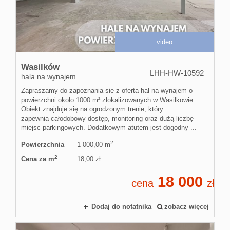
video
Wasilków
LHH-HW-10592
hala na wynajem
Zapraszamy do zapoznania się z ofertą hal na wynajem o
powierzchni około 1000 m² zlokalizowanych w Wasilkowie.
Obiekt znajduje się na ogrodzonym trenie, który
zapewnia całodobowy dostęp, monitoring oraz dużą liczbę
miejsc parkingowych. Dodatkowym atutem jest dogodny ...
2
Powierzchnia
1 000,00 m
2
Cena za m
18,00 zł
18 000
cena
zł
Dodaj do notatnika
zobacz więcej