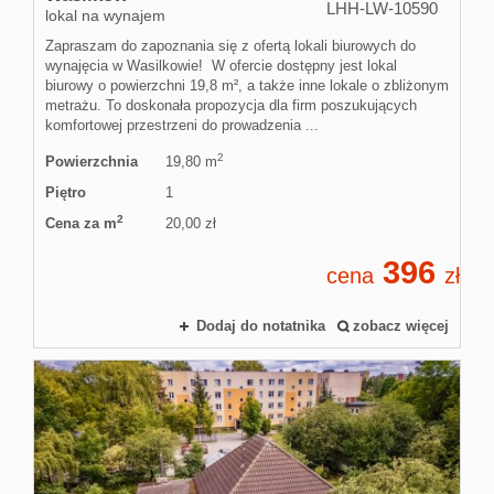
LHH-LW-10590
lokal na wynajem
Zapraszam do zapoznania się z ofertą lokali biurowych do
wynajęcia w Wasilkowie! W ofercie dostępny jest lokal
biurowy o powierzchni 19,8 m², a także inne lokale o zbliżonym
metrażu. To doskonała propozycja dla firm poszukujących
komfortowej przestrzeni do prowadzenia ...
2
Powierzchnia
19,80 m
Piętro
1
2
Cena za m
20,00 zł
396
cena
zł
Dodaj do notatnika
zobacz więcej