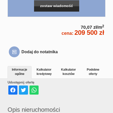
Usługi pra
zostaw wiadomość
Home Stag
2
70,07 zł/m
209 500 zł
cena:
Kim
Dodaj do notatnika
jestem
Informacje
Kalkulator
Kalkulator
Podobne
ogólne
kredytowy
kosztów
oferty
Dorota Gra
Udostępnij ofertę
Dorota Gra
Opis nieruchomości