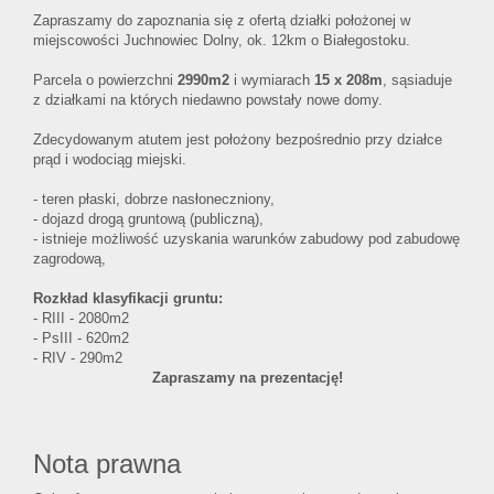
Kroki milo
Zapraszamy do zapoznania się z ofertą działki położonej w
miejscowości Juchnowiec Dolny, ok. 12km o Białegostoku.
Zasady wsp
Parcela o powierzchni
2990m2
i wymiarach
15 x 208m
, sąsiaduje
z działkami na których niedawno powstały nowe domy.
Zdecydowanym atutem jest położony bezpośrednio przy działce
Kontakt
prąd i wodociąg miejski.
- teren płaski, dobrze nasłoneczniony,
- dojazd drogą gruntową (publiczną),
- istnieje możliwość uzyskania warunków zabudowy pod zabudowę
zagrodową,
Rozkład klasyfikacji gruntu:
- RIII - 2080m2
- PsIII - 620m2
- RIV - 290m2
Zapraszamy na prezentację!
Nota prawna