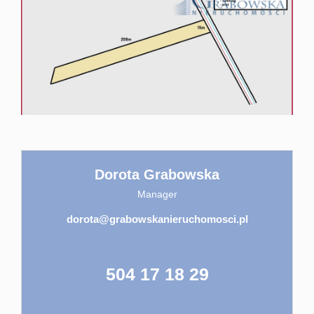
Rynek pier
Komercyjn
Wszystkie o
Dorota Grabowska
Usługi
Manager
dorota@grabowskanieruchomosci.pl
Pośrednict
504 17 18 29
Finansowan