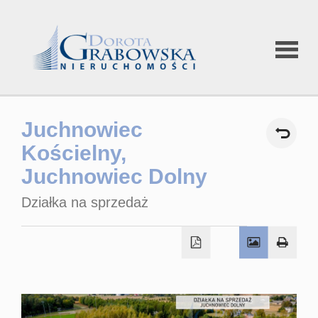
Strona
Juchnowiec
główna
Kościelny,
Juchnowiec Dolny
Oferty
Działka na sprzedaż
Oferty spec
Rynek wtór