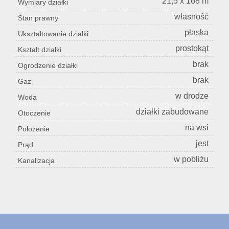
21,5 x 168 m
Wymiary działki
własność
Stan prawny
płaska
Ukształtowanie działki
prostokąt
Kształt działki
brak
Ogrodzenie działki
brak
Gaz
w drodze
Woda
działki zabudowane
Otoczenie
na wsi
Położenie
jest
Prąd
w pobliżu
Kanalizacja