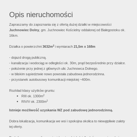
Kroki milo
Opis nieruchomości
Zasady wsp
Zapraszamy do zapoznania się z ofertą dużej działki w miejscowości
Juchnowiec Dolny
, gm. Juchnowiec Kościelny oddalonej od Białegostoku ok.
16km.
Kontakt
2
Działka o powierzchni
3632m
i wymiarach
21,5m x 168m
- dojazd drogą publiczną.
- kanalizacja i wodociąg w odległości ok. 30m, prąd bezpośrednio przy działce.
- położenie przy jednej z głównych ulic Juchnowca Dolnego.
- w bliskim sąsiedztwie nowo powstała zabudowa jednorodzinna.
- przystanek autobusowy komunikacji miejskiej ~400m.
Rozkład klasy użytków gruntu:
2
RIII ok. 1300m
2
RIV/V ok. 2300m
Istnieje możliwość uzyskania WZ pod zabudowę jednorodzinną.
Dobra lokalizacja, komunikacja we wsi i spokojna okolica to niewątpliwie zalety
tej oferty.