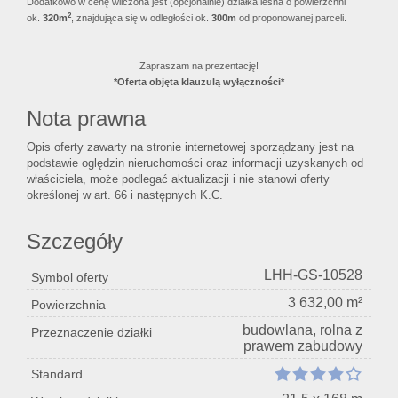
Dodatkowo w cenę wliczona jest (opcjonalnie) działka leśna o powierzchni
2
ok.
320m
, znajdująca się w odległości ok.
30
0m
od proponowanej parceli.
Zapraszam na prezentację!
*Oferta objęta klauzulą wyłączności*
Nota prawna
Opis oferty zawarty na stronie internetowej sporządzany jest na
podstawie oględzin nieruchomości oraz informacji uzyskanych od
właściciela, może podlegać aktualizacji i nie stanowi oferty
określonej w art. 66 i następnych K.C.
Szczegóły
LHH-GS-10528
Symbol oferty
3 632,00 m²
Powierzchnia
budowlana, rolna z
Przeznaczenie działki
prawem zabudowy
Standard