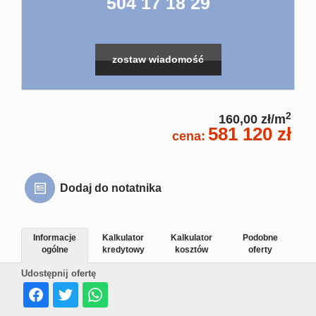
504 17 18 29
Usługi pra
zostaw wiadomość
Home Stag
Kim
2
160,00 zł/m
581 120 zł
cena:
jestem
Dodaj do notatnika
Dorota Gra
Informacje
Kalkulator
Kalkulator
Podobne
ogólne
kredytowy
kosztów
oferty
Dorota Gra
Udostępnij ofertę