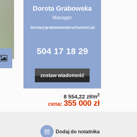
Dorota Grabowska
Manager
dorota@grabowskanieruchomosci.pl
504 17 18 29
zostaw wiadomość
2
8 554,22 zł/m
355 000 zł
cena:
Dodaj do notatnika