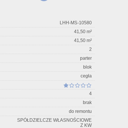
LHH-MS-10580
41,50 m²
41,50 m²
2
parter
blok
cegła
4
brak
do remontu
SPÓŁDZIELCZE WŁASNOŚCIOWE
Z KW