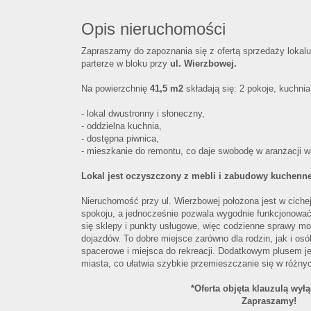
Opis nieruchomości
Zapraszamy do zapoznania się z ofertą sprzedaży lokal
parterze w bloku przy
ul. Wierzbowej.
Na powierzchnię
41,5 m2
składają się: 2 pokoje, kuchnia,
- lokal dwustronny i słoneczny,
- oddzielna kuchnia,
- dostępna piwnica,
- mieszkanie do remontu, co daje swobodę w aranżacji w
Lokal jest oczyszczony z mebli i zabudowy kuchenne
Nieruchomość przy ul. Wierzbowej położona jest w cichej
spokoju, a jednocześnie pozwala wygodnie funkcjonować
się sklepy i punkty usługowe, więc codzienne sprawy m
dojazdów. To dobre miejsce zarówno dla rodzin, jak i osó
spacerowe i miejsca do rekreacji. Dodatkowym plusem j
miasta, co ułatwia szybkie przemieszczanie się w różny
*Oferta objęta klauzulą wył
Zapraszamy!