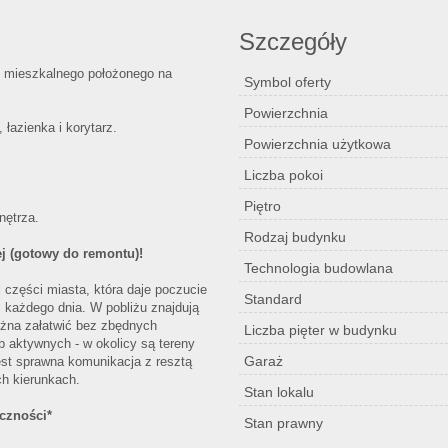
Szczegóły
u mieszkalnego położonego na
Symbol oferty
Powierzchnia
 łazienka i korytarz.
Powierzchnia użytkowa
Liczba pokoi
Piętro
nętrza.
Rodzaj budynku
j (gotowy do remontu)!
Technologia budowlana
 części miasta, która daje poczucie
Standard
 każdego dnia. W pobliżu znajdują
ożna załatwić bez zbędnych
Liczba pięter w budynku
b aktywnych - w okolicy są tereny
Garaż
est sprawna komunikacja z resztą
ch kierunkach.
Stan lokalu
ączności*
Stan prawny